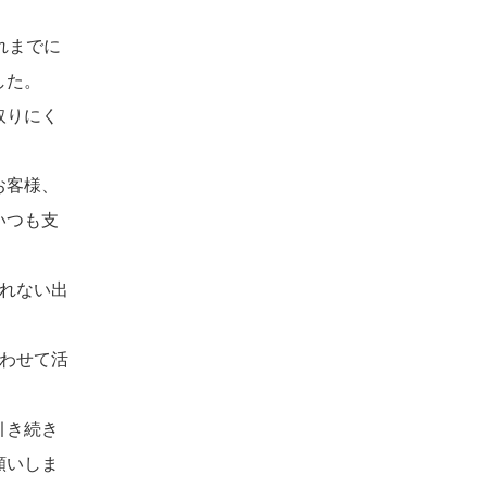
れまでに
した。
取りにく
お客様、
いつも支
られない出
合わせて活
引き続き
願いしま