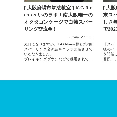
[ 大阪府堺市拳法教室 ] K-G fitn
[ 大
ess × いのラボ！南大阪唯一の
末ス
オクタゴンケージで白熱スパー
しさ
リング交流会！
で20
2024年12月10日
先日になりますが、K-G fitness様と第2回
【スパ
スパーリング交流会をコラボ開催させて
後のイ
いただきました。
を開催
ブレイキングダウンなどで採用されてい
普段、
る、オクタゴンケージで格闘技を楽しむ
さって
ことが出来る...
て燃え
防...