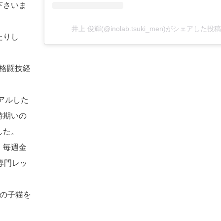
下さいま
井上 俊輝(@inolab.tsuki_men)がシェアした投稿
たりし
の格闘技経
アルした
時期いの
した。
、毎週金
専門レッ
匹の子猫を