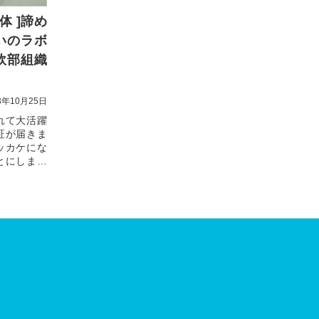
体 ]諦め
いのラボ
軟部組織
3年10月25日
れて大活躍
証が届きま
ッカケにな
とにしまし
年前...