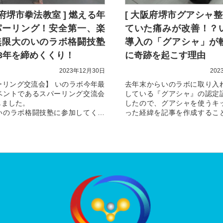
阪府堺市拳法教室 ] 燃える年
[ 大阪府堺市グアシャ整
パーリング！安全第一、楽
ていた痛みが改善！？
無限大のいのラボ格闘技塾
導入の「グアシャ」が
23年を締めくくり！
に奇跡を起こす理由
2023年12月30日
202
ーリング交流会】 いのラボ今年最
去年末からいのラボに取り入
ベントであるスパーリング交流会
している『グアシャ』の認定
しました。
したので、グアシャを使うキ
いのラボ格闘技塾に参加してくだ
った経緯を記事を作成するこ
いる皆さんのスパーリングは見て
た。
ます。
私がグアシャを知ったのは、約10