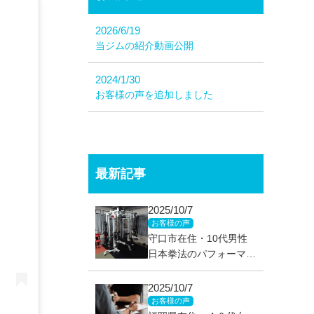
2026/6/19
当ジムの紹介動画公開
2024/1/30
お客様の声を追加しました
最新記事
2025/10/7
お客様の声
守口市在住・10代男性
日本拳法のパフォーマン
スを上げるトレーニング
と食事改善で－10kg達
2025/10/7
成！！
お客様の声