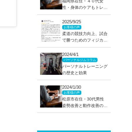
福岡県在住・４０代女
性・身体のケアもトレー
ニングもできるパーソナ
ルトレーニング
2025/9/25
お客様の声
柔道の競技力向上、試合
で勝つためのフィジカル
トレーニング&コンディ
ショニング、大阪府堺市
2024/4/1
在学（当時）、男子高校
パーソナルジムコラム
生
パーソナルトレーニング
の歴史と効果
2024/1/30
お客様の声
松原市在住・30代男性
姿勢改善と動作改善のグ
アシャ整体＆パーソナル
トレーニング