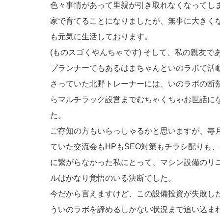
色々事情があって里親が引き取れなくなってし
家で育てることになりましたが、無事に大きく
も元気に生活しております。
(ものスゴくやんちゃです) そして、私の親友で
プランナーでもあるはまちゃんといのラボで活
さっていた北野トレーナーには、いのラボの断
らマルチラック設営までむちゃくちゃお世話に
た。
ご存知の方もいらっしゃるかと思いますが、毎
ていた交流会もHPもSEO対策もチラシ配りも
に繋がらなかった私にとって、マシン設備のリ
ルはかなり覚悟のいる決断でした。
今だから言えますけど、この設備投資が失敗し
ういのラボを諦めるしかない状況まで追い込ま