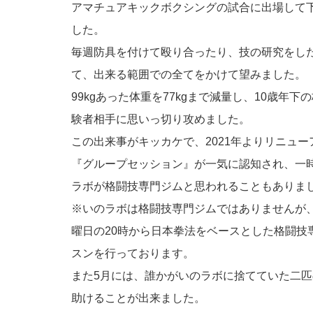
アマチュアキックボクシングの試合に出場して
した。
毎週防具を付けて殴り合ったり、技の研究をし
て、出来る範囲での全てをかけて望みました。
99kgあった体重を77kgまで減量し、10歳年下
験者相手に思いっ切り攻めました。
この出来事がキッカケで、2021年よりリニュー
『グループセッション』が一気に認知され、一
ラボが格闘技専門ジムと思われることもありま
※いのラボは格闘技専門ジムではありませんが
曜日の20時から日本拳法をベースとした格闘技
スンを行っております。
また5月には、誰かがいのラボに捨てていた二
助けることが出来ました。