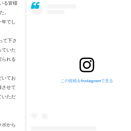
いる皆様
た。
一年でし
って下さ
っていた
戻られる
だいてお
この投稿をInstagramで見る
催させて
ていただ
ラボから